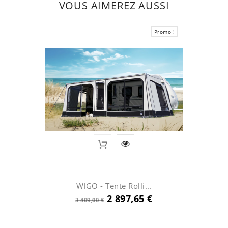
VOUS AIMEREZ AUSSI
Promo !
WIGO - Tente Rolli...
Prix
Prix
2 897,65 €
3 409,00 €
de
base