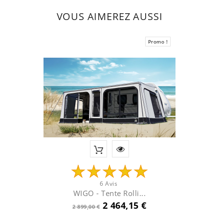
VOUS AIMEREZ AUSSI
Promo !
6 Avis
WIGO - Tente Rolli...
Prix
Prix
2 464,15 €
2 899,00 €
de